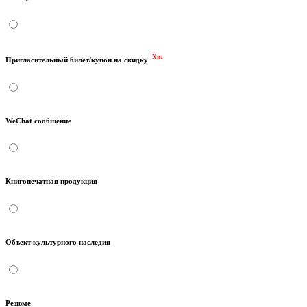
Хит
Пригласительный билет/купон на скидку
WeChat сообщение
Книгопечатная продукция
Объект культурного наследия
Резюме