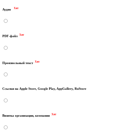
Хит
Аудио
Хит
PDF-файл
Хит
Произвольный текст
Ссылки на Apple Store, Google Play, AppGallery, RuStore
Хит
Визитка организации, компании