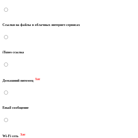
Ссылки на файлы в облачных интернет-сервисах
iTunes ссылка
Хит
Домашний питомец
Email сообщение
Хит
Wi-Fi сеть