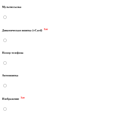
Мультиссылка
Хит
Динамическая визитка (vCard)
Номер телефона
Автовизитка
Хит
Изображение