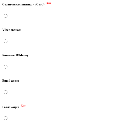
Хит
Статическая визитка (vCard)
Viber звонок
Кошелек ЮMoney
Email адрес
Хит
Геолокация