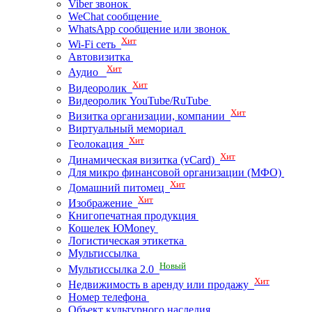
Viber звонок
WeChat сообщение
WhatsApp сообщение или звонок
Хит
Wi-Fi сеть
Автовизитка
Хит
Аудио
Хит
Видеоролик
Видеоролик YouTube/RuTube
Хит
Визитка организации, компании
Виртуальный мемориал
Хит
Геолокация
Хит
Динамическая визитка (vCard)
Для микро финансовой организации (МФО)
Хит
Домашний питомец
Хит
Изображение
Книгопечатная продукция
Кошелек ЮMoney
Логистическая этикетка
Мультиссылка
Новый
Мультиссылка 2.0
Хит
Недвижимость в аренду или продажу
Номер телефона
Объект культурного наследия