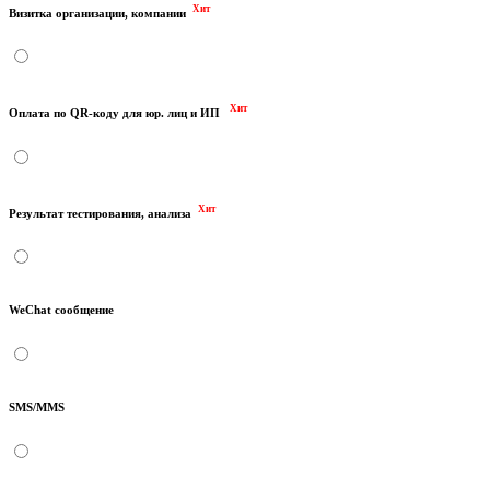
Хит
Визитка организации, компании
Хит
Оплата по QR-коду для юр. лиц и ИП
Хит
Результат тестирования, анализа
WeChat сообщение
SMS/MMS