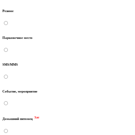
Резюме
Парковочное место
SMS/MMS
Событие, мероприятие
Хит
Домашний питомец