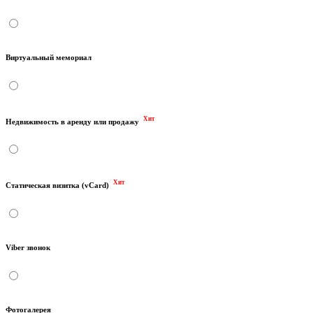
Виртуальный мемориал
Хит
Недвижимость в аренду или продажу
Хит
Статическая визитка (vCard)
Viber звонок
Фотогалерея