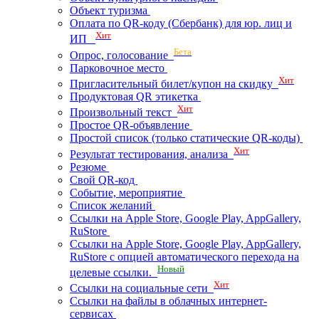
Объект туризма
Оплата по QR-коду (Сбербанк) для юр. лиц и
Хит
ИП
Бета
Опрос, голосование
Парковочное место
Хит
Пригласительный билет/купон на скидку
Продуктовая QR этикетка
Хит
Произвольный текст
Простое QR-объявление
Простой список (только статические QR-коды)
Хит
Результат тестирования, анализа
Резюме
Свой QR-код
Событие, мероприятие
Список желаний
Ссылки на Apple Store, Google Play, AppGallery,
RuStore
Ссылки на Apple Store, Google Play, AppGallery,
RuStore с опцией автоматического перехода на
Новый
целевые ссылки.
Хит
Ссылки на социальные сети
Ссылки на файлы в облачных интернет-
сервисах