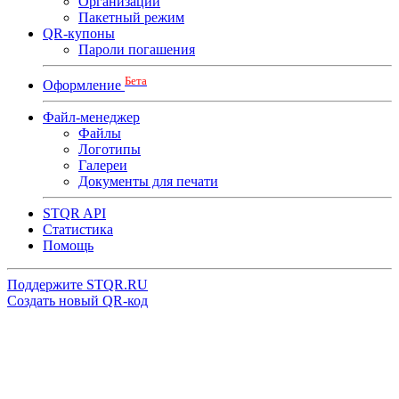
Организации
Пакетный режим
QR-купоны
Пароли погашения
Бета
Оформление
Файл-менеджер
Файлы
Логотипы
Галереи
Документы для печати
STQR API
Cтатистика
Помощь
Поддержите STQR.RU
Создать новый QR-код