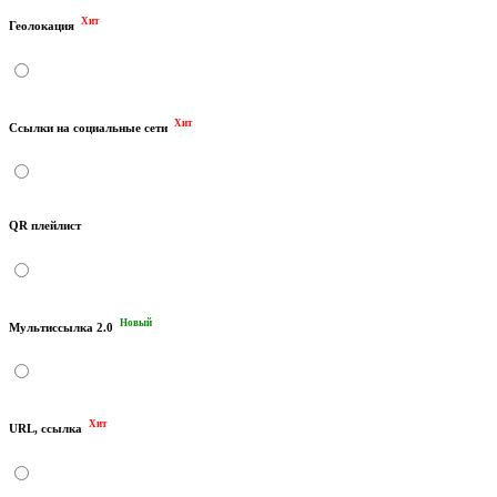
Хит
Геолокация
Хит
Ссылки на социальные сети
QR плейлист
Новый
Мультиссылка 2.0
Хит
URL, ссылка