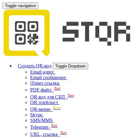
Toggle navigation
Создать QR-код
Toggle Dropdown
Email адрес
Email сообщение
iTunes ссылка
Хит
PDF-файл
Хит
QR код для СБП
QR плейлист
Бета
QR-меню
Skype
SMS/MMS
Хит
Telegram
Хит
URL, ссылка