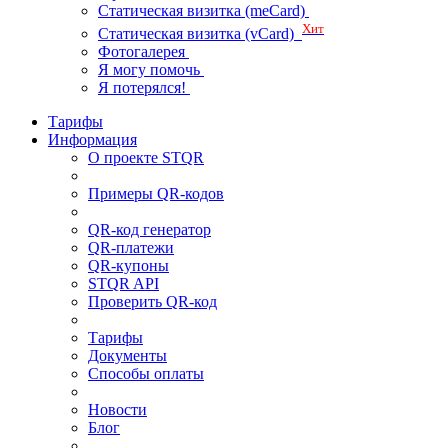
Статическая визитка (meCard)
Хит
Статическая визитка (vCard)
Фотогалерея
Я могу помочь
Я потерялся!
Тарифы
Информация
О проекте STQR
Примеры QR-кодов
QR-код генератор
QR-платежи
QR-купоны
STQR API
Проверить QR-код
Тарифы
Документы
Способы оплаты
Новости
Блог