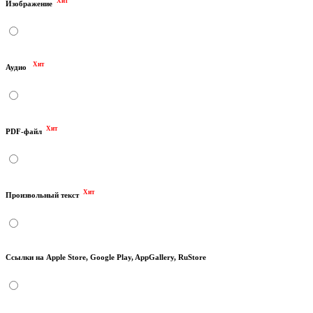
Хит
Изображение
Хит
Аудио
Хит
PDF-файл
Хит
Произвольный текст
Ссылки на Apple Store, Google Play, AppGallery, RuStore