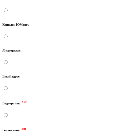
Кошелек ЮMoney
Я потерялся!
Email адрес
Хит
Видеоролик
Хит
Геолокация