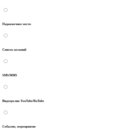
Парковочное место
Список желаний
SMS/MMS
Видеоролик YouTube/RuTube
Событие, мероприятие