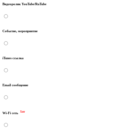
Видеоролик YouTube/RuTube
Событие, мероприятие
iTunes ссылка
Email сообщение
Хит
Wi-Fi сеть