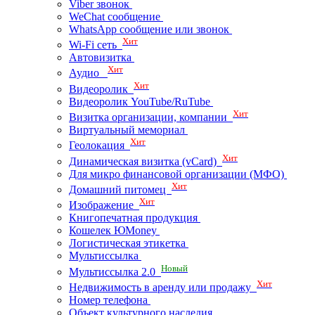
Viber звонок
WeChat сообщение
WhatsApp сообщение или звонок
Хит
Wi-Fi сеть
Автовизитка
Хит
Аудио
Хит
Видеоролик
Видеоролик YouTube/RuTube
Хит
Визитка организации, компании
Виртуальный мемориал
Хит
Геолокация
Хит
Динамическая визитка (vCard)
Для микро финансовой организации (МФО)
Хит
Домашний питомец
Хит
Изображение
Книгопечатная продукция
Кошелек ЮMoney
Логистическая этикетка
Мультиссылка
Новый
Мультиссылка 2.0
Хит
Недвижимость в аренду или продажу
Номер телефона
Объект культурного наследия