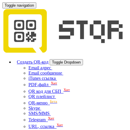
Toggle navigation
Создать QR-код
Toggle Dropdown
Email адрес
Email сообщение
iTunes ссылка
Хит
PDF-файл
Хит
QR код для СБП
QR плейлист
Бета
QR-меню
Skype
SMS/MMS
Хит
Telegram
Хит
URL, ссылка