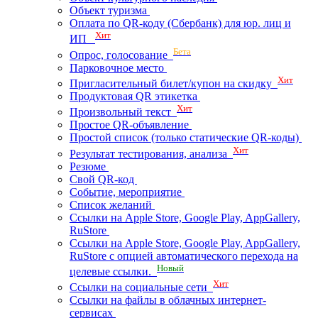
Объект туризма
Оплата по QR-коду (Сбербанк) для юр. лиц и
Хит
ИП
Бета
Опрос, голосование
Парковочное место
Хит
Пригласительный билет/купон на скидку
Продуктовая QR этикетка
Хит
Произвольный текст
Простое QR-объявление
Простой список (только статические QR-коды)
Хит
Результат тестирования, анализа
Резюме
Свой QR-код
Событие, мероприятие
Список желаний
Ссылки на Apple Store, Google Play, AppGallery,
RuStore
Ссылки на Apple Store, Google Play, AppGallery,
RuStore с опцией автоматического перехода на
Новый
целевые ссылки.
Хит
Ссылки на социальные сети
Ссылки на файлы в облачных интернет-
сервисах