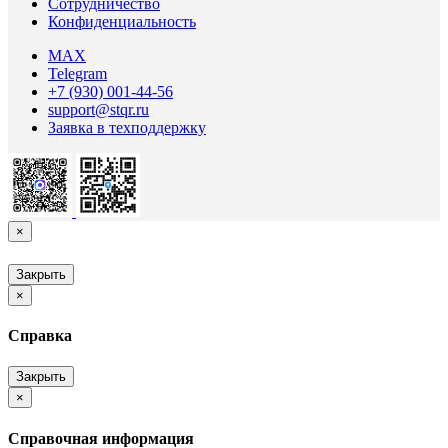
Сотрудничество
Конфиденциальность
MAX
Telegram
+7 (930) 001-44-56
support@stqr.ru
Заявка в техподдержку
×
Закрыть
×
Справка
Закрыть
×
Справочная информация