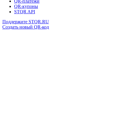
QR-платежи
QR-купоны
STQR API
Поддержите STQR.RU
Создать новый QR-код