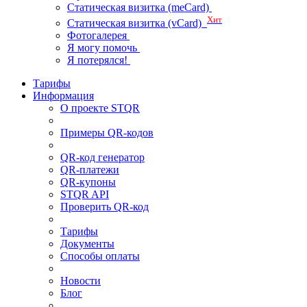
Статическая визитка (meCard)
Хит
Статическая визитка (vCard)
Фотогалерея
Я могу помочь
Я потерялся!
Тарифы
Информация
О проекте STQR
Примеры QR-кодов
QR-код генератор
QR-платежи
QR-купоны
STQR API
Проверить QR-код
Тарифы
Документы
Способы оплаты
Новости
Блог